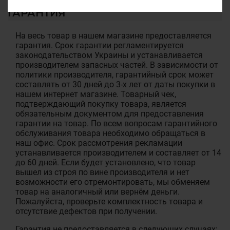
ГАРАНТИЯ
На весь товар в нашем магазине предоставляется
гарантия. Срок гарантии регламентируется
законодательством Украины и устанавливается
производителем запасных частей. В зависимости от
политики производителя, гарантийный срок может
составлять от 30 дней до 3-х лет от даты покупки в
нашем интернет магазине. Товарный чек,
подтверждающий покупку товара, является
обязательным документом для предоставления
гарантии на товар. По всем вопросам гарантийного
обслуживания товара необходимо обращаться в
наш офис. Срок рассмотрения рекламации
устанавливается производителем и составляет от 14
до 60 дней. Если будет установлено, что товар
вышел из строя по вине производителя и нет
возможности его отремонтировать, мы обменяем
товар на аналогичный или вернём деньги.
Пожалуйста, проверьте комплектность товара и
отсутствие дефектов при получении.
Гарантия не предоставляется в следующих случаях: