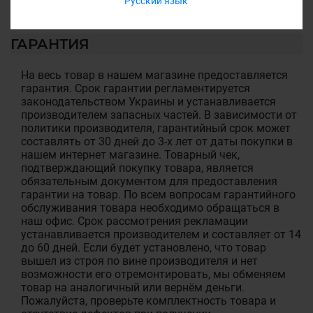
Русский язык
ГАРАНТИЯ
На весь товар в нашем магазине предоставляется
гарантия. Срок гарантии регламентируется
законодательством Украины и устанавливается
производителем запасных частей. В зависимости от
политики производителя, гарантийный срок может
составлять от 30 дней до 3-х лет от даты покупки в
нашем интернет магазине. Товарный чек,
подтверждающий покупку товара, является
обязательным документом для предоставления
гарантии на товар. По всем вопросам гарантийного
обслуживания товара необходимо обращаться в
наш офис. Срок рассмотрения рекламации
устанавливается производителем и составляет от 14
до 60 дней. Если будет установлено, что товар
вышел из строя по вине производителя и нет
возможности его отремонтировать, мы обменяем
товар на аналогичный или вернём деньги.
Пожалуйста, проверьте комплектность товара и