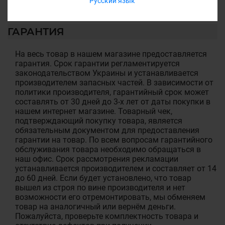
Русский язык
ГАРАНТИЯ
На весь товар в нашем магазине предоставляется
гарантия. Срок гарантии регламентируется
законодательством Украины и устанавливается
производителем запасных частей. В зависимости от
политики производителя, гарантийный срок может
составлять от 30 дней до 3-х лет от даты покупки в
нашем интернет магазине. Товарный чек,
подтверждающий покупку товара, является
обязательным документом для предоставления
гарантии на товар. По всем вопросам гарантийного
обслуживания товара необходимо обращаться в
наш офис. Срок рассмотрения рекламации
устанавливается производителем и составляет от 14
до 60 дней. Если будет установлено, что товар
вышел из строя по вине производителя и нет
возможности его отремонтировать, мы обменяем
товар на аналогичный или вернём деньги.
Пожалуйста, проверьте комплектность товара и