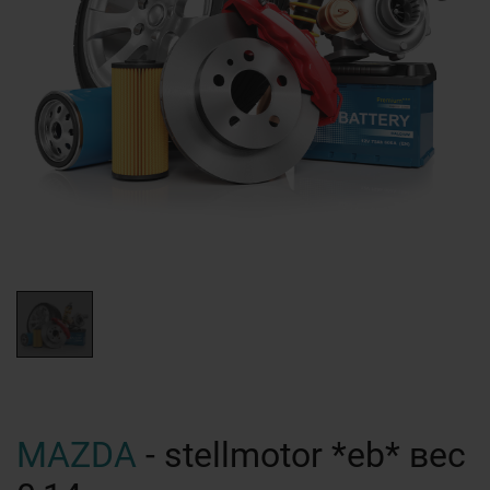
MAZDA
- stellmotor *eb* вес