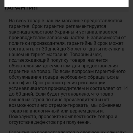
ГАРАНТИЯ
На весь товар в нашем магазине предоставляется
гарантия. Срок гарантии регламентируется
законодательством Украины и устанавливается
производителем запасных частей. В зависимости от
политики производителя, гарантийный срок может
составлять от 30 дней до 3-х лет от даты покупки в
нашем интернет магазине. Товарный чек,
подтверждающий покупку товара, является
обязательным документом для предоставления
гарантии на товар. По всем вопросам гарантийного
обслуживания товара необходимо обращаться в
наш офис. Срок рассмотрения рекламации
устанавливается производителем и составляет от 14
до 60 дней. Если будет установлено, что товар
вышел из строя по вине производителя и нет
возможности его отремонтировать, мы обменяем
товар на аналогичный или вернём деньги.
Пожалуйста, проверьте комплектность товара и
отсутствие дефектов при получении.
Гарантия не предоставляется в следующих случаях: