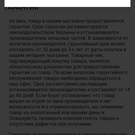
ГАРАНТИЯ
На весь товар в нашем магазине предоставляется
гарантия. Срок гарантии регламентируется
законодательством Украины и устанавливается
производителем запасных частей. В зависимости от
политики производителя, гарантийный срок может
составлять от 30 дней до 3-х лет от даты покупки в
нашем интернет магазине. Товарный чек,
подтверждающий покупку товара, является
обязательным документом для предоставления
гарантии на товар. По всем вопросам гарантийного
обслуживания товара необходимо обращаться в
наш офис. Срок рассмотрения рекламации
устанавливается производителем и составляет от 14
до 60 дней. Если будет установлено, что товар
вышел из строя по вине производителя и нет
возможности его отремонтировать, мы обменяем
товар на аналогичный или вернём деньги.
Пожалуйста, проверьте комплектность товара и
отсутствие дефектов при получении.
Гарантия не предоставляется в следующих случаях: