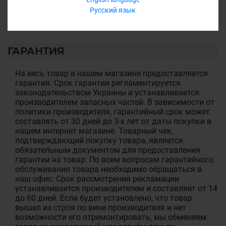
12 месяцев
Русский язык
Обмен/возврат товара на протяжении 14 дней
ГАРАНТИЯ
На весь товар в нашем магазине предоставляется
гарантия. Срок гарантии регламентируется
законодательством Украины и устанавливается
производителем запасных частей. В зависимости от
политики производителя, гарантийный срок может
составлять от 30 дней до 3-х лет от даты покупки в
нашем интернет магазине. Товарный чек,
подтверждающий покупку товара, является
обязательным документом для предоставления
гарантии на товар. По всем вопросам гарантийного
обслуживания товара необходимо обращаться в
наш офис. Срок рассмотрения рекламации
устанавливается производителем и составляет от 14
до 60 дней. Если будет установлено, что товар
вышел из строя по вине производителя и нет
возможности его отремонтировать, мы обменяем