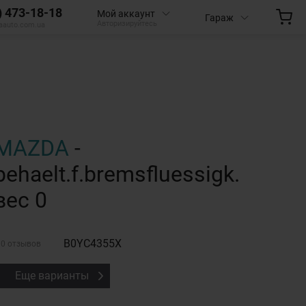
) 473-18-18
Мой аккаунт
Гараж
Авторизируйтесь
aauto.com.ua
MAZDA
-
behaelt.f.bremsfluessigk.
вес 0
B0YC4355X
0 отзывов
Еще варианты