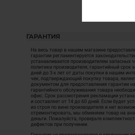
ГАРАНТИЯ
На весь товар в нашем магазине предоставля
гарантии регламентируется законодательств
устанавливается производителем запасных ча
политики производителя, гарантийный срок м
дней до 3-х лет от даты покупки в нашем ин
чек, подтверждающий покупку товара, являе
документом для предоставления гарантии на
гарантийного обслуживания товара необход
офис. Срок рассмотрения рекламации устан
и составляет от 14 до 60 дней. Если будет у
из строя по вине производителя и нет возмож
отремонтировать, мы обменяем товар на ан
деньги. Пожалуйста, проверьте комплектност
дефектов при получении.
Гарантия не предоставляется в следующих с