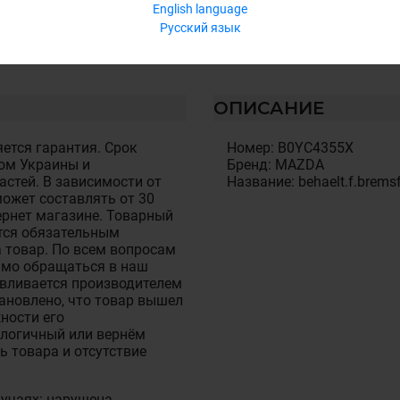
English language
Русский язык
ОПИСАНИЕ
ется гарантия. Срок
Номер: B0YC4355X
ом Украины и
Бренд: MAZDA
стей. В зависимости от
Название: behaelt.f.bremsf
ожет составлять от 30
тернет магазине. Товарный
тся обязательным
 товар. По всем вопросам
имо обращаться в наш
авливается производителем
становлено, что товар вышел
ности его
алогичный или вернём
ь товара и отсутствие
лучаях: нарушена