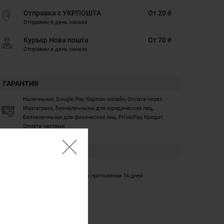
Отправка с УКРПОШТА
От 20 ₴
Отправим в день заказа
Куръєр Нова пошта
От 70 ₴
Отправим в день заказа
ГАРАНТИЯ
Наличными, Google Pay, Картою онлайн, Оплата через
Masterpass, Безналичными для юридических лиц,
Безналичными для физических лиц, PrivatPay, Кредит,
Оплата частями
ГАРАНТИЯ
12 месяцев
Обмен/возврат товара на протяжении 14 дней