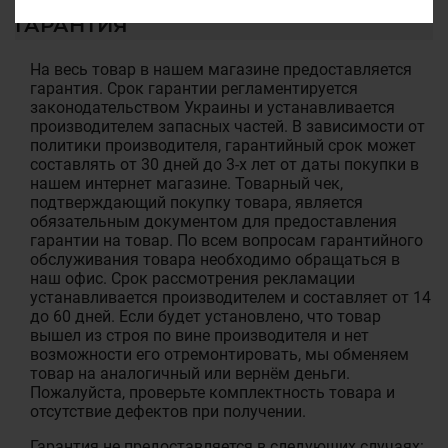
ГАРАНТИЯ
На весь товар в нашем магазине предоставляется
гарантия. Срок гарантии регламентируется
законодательством Украины и устанавливается
производителем запасных частей. В зависимости от
политики производителя, гарантийный срок может
составлять от 30 дней до 3-х лет от даты покупки в
нашем интернет магазине. Товарный чек,
подтверждающий покупку товара, является
обязательным документом для предоставления
гарантии на товар. По всем вопросам гарантийного
обслуживания товара необходимо обращаться в
наш офис. Срок рассмотрения рекламации
устанавливается производителем и составляет от 14
до 60 дней. Если будет установлено, что товар
вышел из строя по вине производителя и нет
возможности его отремонтировать, мы обменяем
товар на аналогичный или вернём деньги.
Пожалуйста, проверьте комплектность товара и
отсутствие дефектов при получении.
Гарантия не предоставляется в следующих случаях: