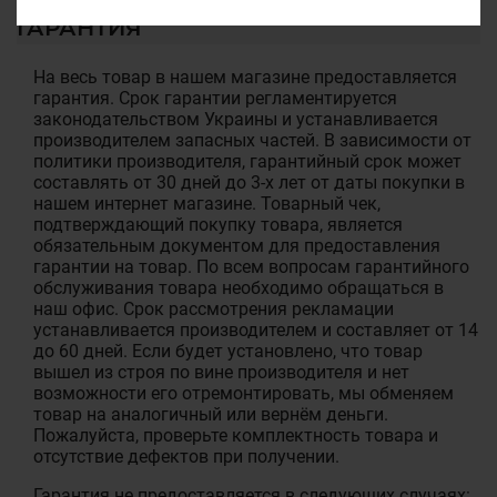
ГАРАНТИЯ
На весь товар в нашем магазине предоставляется
гарантия. Срок гарантии регламентируется
законодательством Украины и устанавливается
производителем запасных частей. В зависимости от
политики производителя, гарантийный срок может
составлять от 30 дней до 3-х лет от даты покупки в
нашем интернет магазине. Товарный чек,
подтверждающий покупку товара, является
обязательным документом для предоставления
гарантии на товар. По всем вопросам гарантийного
обслуживания товара необходимо обращаться в
наш офис. Срок рассмотрения рекламации
устанавливается производителем и составляет от 14
до 60 дней. Если будет установлено, что товар
вышел из строя по вине производителя и нет
возможности его отремонтировать, мы обменяем
товар на аналогичный или вернём деньги.
Пожалуйста, проверьте комплектность товара и
отсутствие дефектов при получении.
Гарантия не предоставляется в следующих случаях: