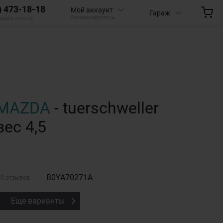
) 473-18-18
Мой аккаунт
Гараж
Авторизируйтесь
aauto.com.ua
MAZDA
- tuerschweller
вес 4,5
B0YA70271A
0 отзывов
Еще варианты