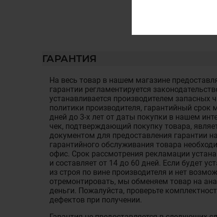
ГАРАНТИЯ
На весь товар в нашем магазине предоставля
гарантии регламентируется законодательств
устанавливается производителем запасных ча
политики производителя, гарантийный срок м
дней до 3-х лет от даты покупки в нашем ин
чек, подтверждающий покупку товара, являе
документом для предоставления гарантии на
гарантийного обслуживания товара необход
офис. Срок рассмотрения рекламации устан
и составляет от 14 до 60 дней. Если будет у
из строя по вине производителя и нет возмож
отремонтировать, мы обменяем товар на ан
деньги. Пожалуйста, проверьте комплектност
дефектов при получении.
Гарантия не предоставляется в следующих с