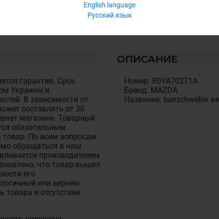
English language
Русский язык
ОПИСАНИЕ
ется гарантия. Срок
Номер: B0YA70271A
ом Украины и
Бренд: MAZDA
стей. В зависимости от
Название: tuerschweller ве
ожет составлять от 30
тернет магазине. Товарный
тся обязательным
 товар. По всем вопросам
имо обращаться в наш
авливается производителем
становлено, что товар вышел
ности его
алогичный или вернём
ь товара и отсутствие
лучаях: нарушена