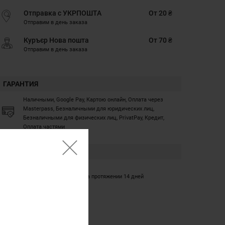
Отправка с УКРПОШТА
От 20 ₴
Отправим в день заказа
Куръєр Нова пошта
От 70 ₴
Отправим в день заказа
ГАРАНТИЯ
Наличными, Google Pay, Картою онлайн, Оплата через
Masterpass, Безналичными для юридических лиц,
Безналичными для физических лиц, PrivatPay, Кредит,
Оплата частями
ГАРАНТИЯ
12 месяцев
Обмен/возврат товара на протяжении 14 дней