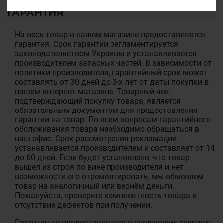
ГАРАНТИЯ
На весь товар в нашем магазине предоставляется
гарантия. Срок гарантии регламентируется
законодательством Украины и устанавливается
производителем запасных частей. В зависимости от
политики производителя, гарантийный срок может
составлять от 30 дней до 3-х лет от даты покупки в
нашем интернет магазине. Товарный чек,
подтверждающий покупку товара, является
обязательным документом для предоставления
гарантии на товар. По всем вопросам гарантийного
обслуживания товара необходимо обращаться в
наш офис. Срок рассмотрения рекламации
устанавливается производителем и составляет от 14
до 60 дней. Если будет установлено, что товар
вышел из строя по вине производителя и нет
возможности его отремонтировать, мы обменяем
товар на аналогичный или вернём деньги.
Пожалуйста, проверьте комплектность товара и
отсутствие дефектов при получении.
Гарантия не предоставляется в следующих случаях: