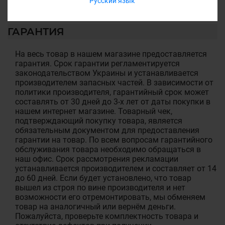
Русский язык
ГАРАНТИЯ
На весь товар в нашем магазине предоставляется
гарантия. Срок гарантии регламентируется
законодательством Украины и устанавливается
производителем запасных частей. В зависимости от
политики производителя, гарантийный срок может
составлять от 30 дней до 3-х лет от даты покупки в
нашем интернет магазине. Товарный чек,
подтверждающий покупку товара, является
обязательным документом для предоставления
гарантии на товар. По всем вопросам гарантийного
обслуживания товара необходимо обращаться в
наш офис. Срок рассмотрения рекламации
устанавливается производителем и составляет от 14
до 60 дней. Если будет установлено, что товар
вышел из строя по вине производителя и нет
возможности его отремонтировать, мы обменяем
товар на аналогичный или вернём деньги.
Пожалуйста, проверьте комплектность товара и