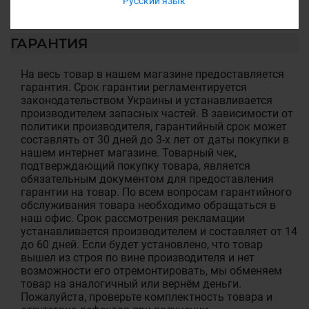
Русский язык
ГАРАНТИЯ
На весь товар в нашем магазине предоставляется
гарантия. Срок гарантии регламентируется
законодательством Украины и устанавливается
производителем запасных частей. В зависимости от
политики производителя, гарантийный срок может
составлять от 30 дней до 3-х лет от даты покупки в
нашем интернет магазине. Товарный чек,
подтверждающий покупку товара, является
обязательным документом для предоставления
гарантии на товар. По всем вопросам гарантийного
обслуживания товара необходимо обращаться в
наш офис. Срок рассмотрения рекламации
устанавливается производителем и составляет от 14
до 60 дней. Если будет установлено, что товар
вышел из строя по вине производителя и нет
возможности его отремонтировать, мы обменяем
товар на аналогичный или вернём деньги.
Пожалуйста, проверьте комплектность товара и