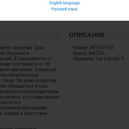
English language
Русский язык
ОПИСАНИЕ
ется гарантия. Срок
Номер: B0Y237160
ом Украины и
Бренд: MAZDA
стей. В зависимости от
Название: nut hub вес 0
ожет составлять от 30
тернет магазине. Товарный
тся обязательным
 товар. По всем вопросам
имо обращаться в наш
авливается производителем
становлено, что товар вышел
ности его
алогичный или вернём
ь товара и отсутствие
лучаях: нарушена