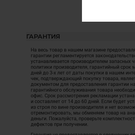
ГАРАНТИЯ
На весь товар в нашем магазине предоставля
гарантии регламентируется законодательств
устанавливается производителем запасных ча
политики производителя, гарантийный срок м
дней до 3-х лет от даты покупки в нашем ин
чек, подтверждающий покупку товара, являе
документом для предоставления гарантии на
гарантийного обслуживания товара необход
офис. Срок рассмотрения рекламации устан
и составляет от 14 до 60 дней. Если будет у
из строя по вине производителя и нет возмож
отремонтировать, мы обменяем товар на ан
деньги. Пожалуйста, проверьте комплектност
дефектов при получении.
Гарантия не предоставляется в следующих с