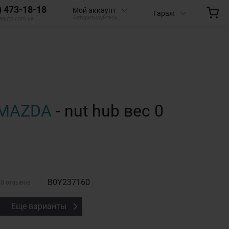
) 473-18-18
Мой аккаунт
Гараж
Авторизируйтесь
aauto.com.ua
MAZDA
- nut hub вес 0
B0Y237160
0 отзывов
Еще варианты