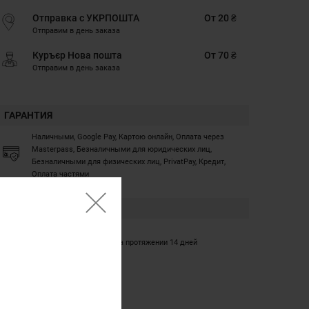
Отправка с УКРПОШТА
От 20 ₴
Отправим в день заказа
Куръєр Нова пошта
От 70 ₴
Отправим в день заказа
ГАРАНТИЯ
Наличными, Google Pay, Картою онлайн, Оплата через
Masterpass, Безналичными для юридических лиц,
Безналичными для физических лиц, PrivatPay, Кредит,
Оплата частями
ГАРАНТИЯ
12 месяцев
Обмен/возврат товара на протяжении 14 дней