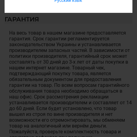
Русский язык
ГАРАНТИЯ
На весь товар в нашем магазине предоставляется
гарантия. Срок гарантии регламентируется
законодательством Украины и устанавливается
производителем запасных частей. В зависимости от
политики производителя, гарантийный срок может
составлять от 30 дней до 3-х лет от даты покупки в
нашем интернет магазине. Товарный чек,
подтверждающий покупку товара, является
обязательным документом для предоставления
гарантии на товар. По всем вопросам гарантийного
обслуживания товара необходимо обращаться в
наш офис. Срок рассмотрения рекламации
устанавливается производителем и составляет от 14
до 60 дней. Если будет установлено, что товар
вышел из строя по вине производителя и нет
возможности его отремонтировать, мы обменяем
товар на аналогичный или вернём деньги.
Пожалуйста, проверьте комплектность товара и