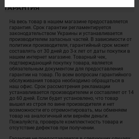
ГАРАНТИЯ
На весь товар в нашем магазине предоставляется
гарантия. Срок гарантии регламентируется
законодательством Украины и устанавливается
производителем запасных частей. В зависимости от
политики производителя, гарантийный срок может
составлять от 30 дней до 3-х лет от даты покупки в
нашем интернет магазине. Товарный чек,
подтверждающий покупку товара, является
обязательным документом для предоставления
гарантии на товар. По всем вопросам гарантийного
обслуживания товара необходимо обращаться в
наш офис. Срок рассмотрения рекламации
устанавливается производителем и составляет от 14
до 60 дней. Если будет установлено, что товар
вышел из строя по вине производителя и нет
возможности его отремонтировать, мы обменяем
товар на аналогичный или вернём деньги.
Пожалуйста, проверьте комплектность товара и
отсутствие дефектов при получении.
Гарантия не предоставляется в следующих случаях: