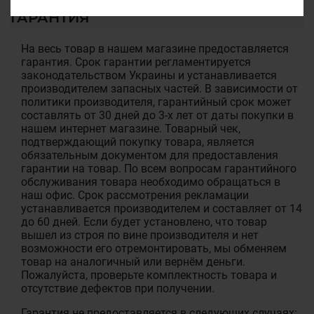
ГАРАНТИЯ
На весь товар в нашем магазине предоставляется
гарантия. Срок гарантии регламентируется
законодательством Украины и устанавливается
производителем запасных частей. В зависимости от
политики производителя, гарантийный срок может
составлять от 30 дней до 3-х лет от даты покупки в
нашем интернет магазине. Товарный чек,
подтверждающий покупку товара, является
обязательным документом для предоставления
гарантии на товар. По всем вопросам гарантийного
обслуживания товара необходимо обращаться в
наш офис. Срок рассмотрения рекламации
устанавливается производителем и составляет от 14
до 60 дней. Если будет установлено, что товар
вышел из строя по вине производителя и нет
возможности его отремонтировать, мы обменяем
товар на аналогичный или вернём деньги.
Пожалуйста, проверьте комплектность товара и
отсутствие дефектов при получении.
Гарантия не предоставляется в следующих случаях: