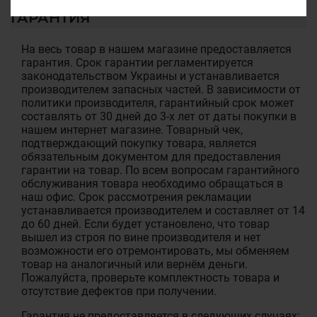
ГАРАНТИЯ
На весь товар в нашем магазине предоставляется
гарантия. Срок гарантии регламентируется
законодательством Украины и устанавливается
производителем запасных частей. В зависимости от
политики производителя, гарантийный срок может
составлять от 30 дней до 3-х лет от даты покупки в
нашем интернет магазине. Товарный чек,
подтверждающий покупку товара, является
обязательным документом для предоставления
гарантии на товар. По всем вопросам гарантийного
обслуживания товара необходимо обращаться в
наш офис. Срок рассмотрения рекламации
устанавливается производителем и составляет от 14
до 60 дней. Если будет установлено, что товар
вышел из строя по вине производителя и нет
возможности его отремонтировать, мы обменяем
товар на аналогичный или вернём деньги.
Пожалуйста, проверьте комплектность товара и
отсутствие дефектов при получении.
Гарантия не предоставляется в следующих случаях: