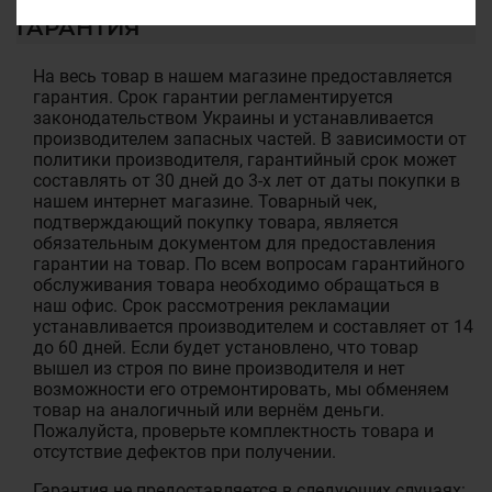
ГАРАНТИЯ
На весь товар в нашем магазине предоставляется
гарантия. Срок гарантии регламентируется
законодательством Украины и устанавливается
производителем запасных частей. В зависимости от
политики производителя, гарантийный срок может
составлять от 30 дней до 3-х лет от даты покупки в
нашем интернет магазине. Товарный чек,
подтверждающий покупку товара, является
обязательным документом для предоставления
гарантии на товар. По всем вопросам гарантийного
обслуживания товара необходимо обращаться в
наш офис. Срок рассмотрения рекламации
устанавливается производителем и составляет от 14
до 60 дней. Если будет установлено, что товар
вышел из строя по вине производителя и нет
возможности его отремонтировать, мы обменяем
товар на аналогичный или вернём деньги.
Пожалуйста, проверьте комплектность товара и
отсутствие дефектов при получении.
Гарантия не предоставляется в следующих случаях: