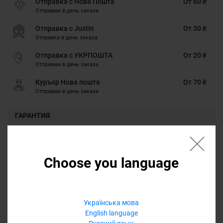
Отправка с Нова Пошта
От 60 ₴
Отправим в день заказа
Отправка с JustIn
От 30 ₴
Отправка в день заказа
Отправка с УКРПОШТА
От 20 ₴
Отправим в день заказа
Куръєр Нова пошта
От 70 ₴
Отправим в день заказа
ГАРАНТИЯ
Наличными, Google Pay, Картою онлайн, Оплата через Masterpass,
Безналичными для юридических лиц, Безналичными для
физических лиц, PrivatPay, Кредит, Оплата частями
Choose you language
ГАРАНТИЯ
12 месяцев
Обмен/возврат товара на протяжении 14 дней
Українська мова
English language