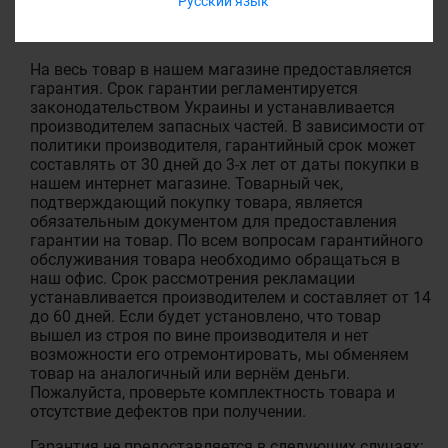
Русский язык
ГАРАНТИЯ
На весь товар в нашем магазине предоставляется
гарантия. Срок гарантии регламентируется
законодательством Украины и устанавливается
производителем запасных частей. В зависимости от
политики производителя, гарантийный срок может
составлять от 30 дней до 3-х лет от даты покупки в
нашем интернет магазине. Товарный чек,
подтверждающий покупку товара, является
обязательным документом для предоставления
гарантии на товар. По всем вопросам гарантийного
обслуживания товара необходимо обращаться в
наш офис. Срок рассмотрения рекламации
устанавливается производителем и составляет от 14
до 60 дней. Если будет установлено, что товар
вышел из строя по вине производителя и нет
возможности его отремонтировать, мы обменяем
товар на аналогичный или вернём деньги.
Пожалуйста, проверьте комплектность товара и
отсутствие дефектов при получении.
Гарантия не предоставляется в следующих случаях: