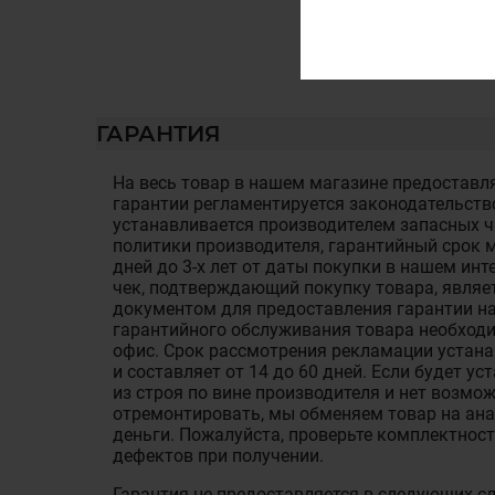
ГАРАНТИЯ
На весь товар в нашем магазине предоставля
гарантии регламентируется законодательств
устанавливается производителем запасных ча
политики производителя, гарантийный срок м
дней до 3-х лет от даты покупки в нашем ин
чек, подтверждающий покупку товара, являе
документом для предоставления гарантии на
гарантийного обслуживания товара необход
офис. Срок рассмотрения рекламации устан
и составляет от 14 до 60 дней. Если будет у
из строя по вине производителя и нет возмож
отремонтировать, мы обменяем товар на ан
деньги. Пожалуйста, проверьте комплектност
дефектов при получении.
Гарантия не предоставляется в следующих с