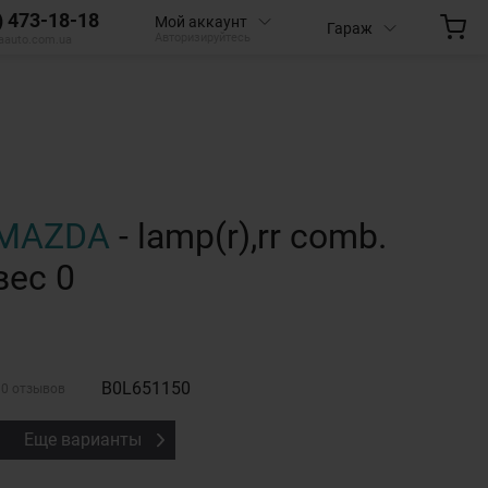
) 473-18-18
Мой аккаунт
Гараж
Авторизируйтесь
aauto.com.ua
MAZDA
- lamp(r),rr comb.
вес 0
B0L651150
0 отзывов
Еще варианты