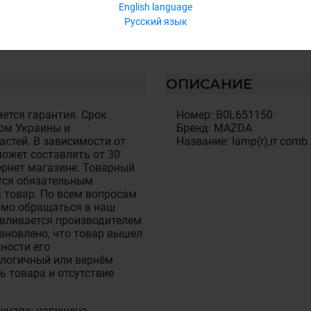
English language
Русский язык
ОПИСАНИЕ
ется гарантия. Срок
Номер: B0L651150
ом Украины и
Бренд: MAZDA
стей. В зависимости от
Название: lamp(r),rr comb.
ожет составлять от 30
тернет магазине. Товарный
тся обязательным
 товар. По всем вопросам
имо обращаться в наш
авливается производителем
становлено, что товар вышел
ности его
алогичный или вернём
ь товара и отсутствие
лучаях: нарушена