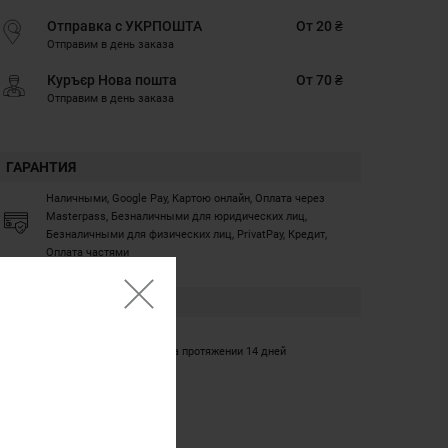
Отправка с УКРПОШТА
От 20 ₴
Отправим в день заказа
Куръєр Нова пошта
От 70 ₴
Отправим в день заказа
ГАРАНТИЯ
Наличными, Google Pay, Картою онлайн, Оплата через
Masterpass, Безналичными для юридических лиц,
Безналичными для физических лиц, PrivatPay, Кредит,
Оплата частями
ГАРАНТИЯ
12 месяцев
Обмен/возврат товара на протяжении 14 дней