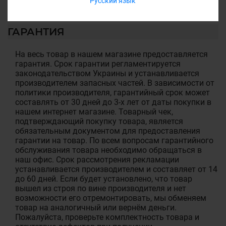
Русский язык
ГАРАНТИЯ
На весь товар в нашем магазине предоставляется
гарантия. Срок гарантии регламентируется
законодательством Украины и устанавливается
производителем запасных частей. В зависимости от
политики производителя, гарантийный срок может
составлять от 30 дней до 3-х лет от даты покупки в
нашем интернет магазине. Товарный чек,
подтверждающий покупку товара, является
обязательным документом для предоставления
гарантии на товар. По всем вопросам гарантийного
обслуживания товара необходимо обращаться в
наш офис. Срок рассмотрения рекламации
устанавливается производителем и составляет от 14
до 60 дней. Если будет установлено, что товар
вышел из строя по вине производителя и нет
возможности его отремонтировать, мы обменяем
товар на аналогичный или вернём деньги.
Пожалуйста, проверьте комплектность товара и