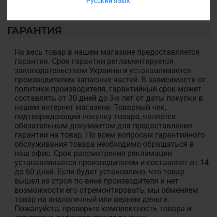
Русский язык
ГАРАНТИЯ
На весь товар в нашем магазине предоставляется
гарантия. Срок гарантии регламентируется
законодательством Украины и устанавливается
производителем запасных частей. В зависимости от
политики производителя, гарантийный срок может
составлять от 30 дней до 3-х лет от даты покупки в
нашем интернет магазине. Товарный чек,
подтверждающий покупку товара, является
обязательным документом для предоставления
гарантии на товар. По всем вопросам гарантийного
обслуживания товара необходимо обращаться в
наш офис. Срок рассмотрения рекламации
устанавливается производителем и составляет от 14
до 60 дней. Если будет установлено, что товар
вышел из строя по вине производителя и нет
возможности его отремонтировать, мы обменяем
товар на аналогичный или вернём деньги.
Пожалуйста, проверьте комплектность товара и