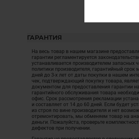
ГАРАНТИЯ
На весь товар в нашем магазине предоставля
гарантии регламентируется законодательств
устанавливается производителем запасных ча
политики производителя, гарантийный срок м
дней до 3-х лет от даты покупки в нашем ин
чек, подтверждающий покупку товара, являе
документом для предоставления гарантии на
гарантийного обслуживания товара необход
офис. Срок рассмотрения рекламации устан
и составляет от 14 до 60 дней. Если будет у
из строя по вине производителя и нет возмож
отремонтировать, мы обменяем товар на ан
деньги. Пожалуйста, проверьте комплектност
дефектов при получении.
Гарантия не предоставляется в следующих с