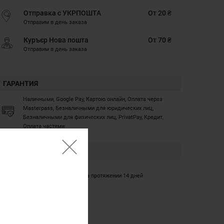
Отправка с УКРПОШТА
От 20 ₴
Отправим в день заказа
Куръєр Нова пошта
От 70 ₴
Отправим в день заказа
ГАРАНТИЯ
Наличными, Google Pay, Картою онлайн, Оплата через
Masterpass, Безналичными для юридических лиц,
Безналичными для физических лиц, PrivatPay, Кредит,
Оплата частями
ГАРАНТИЯ
12 месяцев
Обмен/возврат товара на протяжении 14 дней