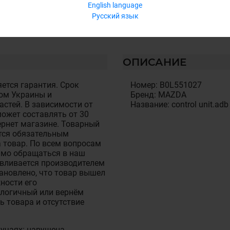
English language
Русский язык
ОПИСАНИЕ
ется гарантия. Срок
Номер: B0L551027
ом Украины и
Бренд: MAZDA
стей. В зависимости от
Название: control unit.adb
ожет составлять от 30
тернет магазине. Товарный
тся обязательным
 товар. По всем вопросам
имо обращаться в наш
авливается производителем
становлено, что товар вышел
ности его
алогичный или вернём
ь товара и отсутствие
лучаях: нарушена