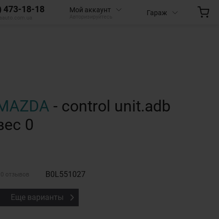
) 473-18-18
Мой аккаунт
Гараж
Авторизируйтесь
aauto.com.ua
MAZDA
- control unit.adb
вес 0
B0L551027
0 отзывов
Еще варианты