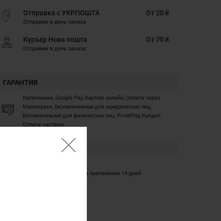
Отправка с УКРПОШТА
От 20 ₴
Отправим в день заказа
Куръєр Нова пошта
От 70 ₴
Отправим в день заказа
ГАРАНТИЯ
Наличными, Google Pay, Картою онлайн, Оплата через
Masterpass, Безналичными для юридических лиц,
Безналичными для физических лиц, PrivatPay, Кредит,
Оплата частями
ГАРАНТИЯ
12 месяцев
Обмен/возврат товара на протяжении 14 дней