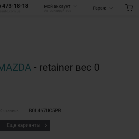
) 473-18-18
Мой аккаунт
Гараж
Авторизируйтесь
aauto.com.ua
MAZDA
- retainer вес 0
B0L467UC5PR
0 отзывов
Еще варианты