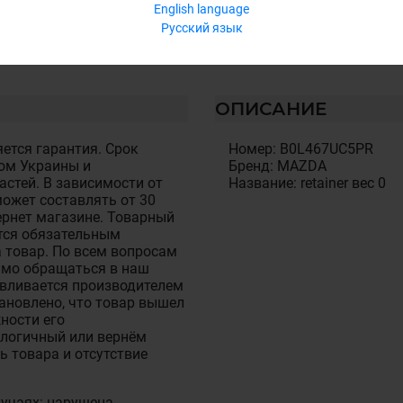
English language
Русский язык
ОПИСАНИЕ
ется гарантия. Срок
Номер: B0L467UC5PR
ом Украины и
Бренд: MAZDA
стей. В зависимости от
Название: retainer вес 0
ожет составлять от 30
тернет магазине. Товарный
тся обязательным
 товар. По всем вопросам
имо обращаться в наш
авливается производителем
становлено, что товар вышел
ности его
алогичный или вернём
ь товара и отсутствие
лучаях: нарушена