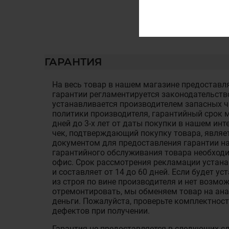
ГАРАНТИЯ
На весь товар в нашем магазине предоставля
гарантии регламентируется законодательств
устанавливается производителем запасных ча
политики производителя, гарантийный срок м
дней до 3-х лет от даты покупки в нашем ин
чек, подтверждающий покупку товара, являе
документом для предоставления гарантии на
гарантийного обслуживания товара необход
офис. Срок рассмотрения рекламации устан
и составляет от 14 до 60 дней. Если будет у
из строя по вине производителя и нет возмож
отремонтировать, мы обменяем товар на ан
деньги. Пожалуйста, проверьте комплектност
дефектов при получении.
Гарантия не предоставляется в следующих с