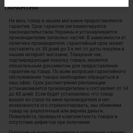
ГАРАНТИЯ
На весь товар в нашем магазине предоставляется
гарантия. Срок гарантии регламентируется
законодательством Украины и устанавливается
производителем запасных частей. В зависимости от
политики производителя, гарантийный срок может
составлять от 30 дней до 3-х лет от даты покупки в
нашем интернет магазине. Товарный чек,
подтверждающий покупку товара, является
обязательным документом для предоставления
гарантии на товар. По всем вопросам гарантийного
обслуживания товара необходимо обращаться в
наш офис. Срок рассмотрения рекламации
устанавливается производителем и составляет от 14
до 60 дней. Если будет установлено, что товар
вышел из строя по вине производителя и нет
возможности его отремонтировать, мы обменяем
товар на аналогичный или вернём деньги.
Пожалуйста, проверьте комплектность товара и
отсутствие дефектов при получении.
Гарантия не предоставляется в следующих случаях: