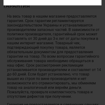
ГАРАНТИЯ
На весь товар в нашем магазине предоставляется
гарантия. Срок гарантии регламентируется
законодательством Украины и устанавливается
производителем запасных частей. В зависимости от
политики производителя, гарантийный срок может
составлять от 30 дней до 3-х лет от даты покупки в
нашем интернет магазине. Товарный чек,
подтверждающий покупку товара, является
обязательным документом для предоставления
гарантии на товар. По всем вопросам гарантийного
обслуживания товара необходимо обращаться в
наш офис. Срок рассмотрения рекламации
устанавливается производителем и составляет от 14
до 60 дней. Если будет установлено, что товар
вышел из строя по вине производителя и нет
возможности его отремонтировать, мы обменяем
товар на аналогичный или вернём деньги.
Пожалуйста, проверьте комплектность товара и
отсутствие дефектов при получении.
Гарантия не предоставляется в следующих случаях: