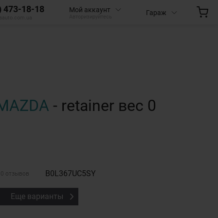
) 473-18-18
Мой аккаунт
Гараж
Авторизируйтесь
aauto.com.ua
MAZDA
- retainer вес 0
B0L367UC5SY
0 отзывов
Еще варианты