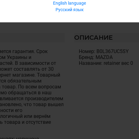
English language
Русский язык
ОПИСАНИЕ
ется гарантия. Срок
Номер: B0L367UC5SY
ом Украины и
Бренд: MAZDA
стей. В зависимости от
Название: retainer вес 0
ожет составлять от 30
тернет магазине. Товарный
тся обязательным
 товар. По всем вопросам
имо обращаться в наш
авливается производителем
становлено, что товар вышел
ности его
алогичный или вернём
ь товара и отсутствие
лучаях: нарушена