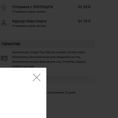
Отправка с УКРПОШТА
От 20 ₴
Отправим в день заказа
Куръєр Нова пошта
От 70 ₴
Отправим в день заказа
ГАРАНТИЯ
Наличными, Google Pay, Картою онлайн, Оплата через
Masterpass, Безналичными для юридических лиц,
Безналичными для физических лиц, PrivatPay, Кредит,
Оплата частями
ГАРАНТИЯ
12 месяцев
Обмен/возврат товара на протяжении 14 дней