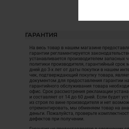
ГАРАНТИЯ
На весь товар в нашем магазине предоставля
гарантии регламентируется законодательств
устанавливается производителем запасных ча
политики производителя, гарантийный срок м
дней до 3-х лет от даты покупки в нашем ин
чек, подтверждающий покупку товара, являе
документом для предоставления гарантии на
гарантийного обслуживания товара необход
офис. Срок рассмотрения рекламации устан
и составляет от 14 до 60 дней. Если будет у
из строя по вине производителя и нет возмож
отремонтировать, мы обменяем товар на ан
деньги. Пожалуйста, проверьте комплектност
дефектов при получении.
Гарантия не предоставляется в следующих с