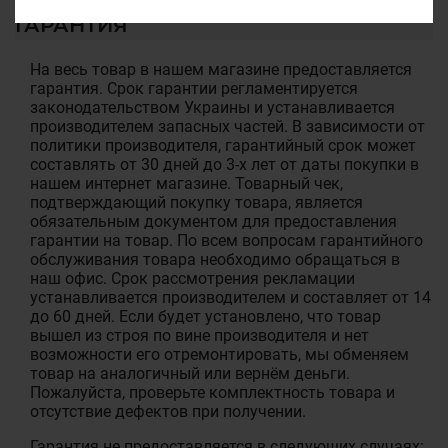
ГАРАНТИЯ
На весь товар в нашем магазине предоставляется
гарантия. Срок гарантии регламентируется
законодательством Украины и устанавливается
производителем запасных частей. В зависимости от
политики производителя, гарантийный срок может
составлять от 30 дней до 3-х лет от даты покупки в
нашем интернет магазине. Товарный чек,
подтверждающий покупку товара, является
обязательным документом для предоставления
гарантии на товар. По всем вопросам гарантийного
обслуживания товара необходимо обращаться в
наш офис. Срок рассмотрения рекламации
устанавливается производителем и составляет от 14
до 60 дней. Если будет установлено, что товар
вышел из строя по вине производителя и нет
возможности его отремонтировать, мы обменяем
товар на аналогичный или вернём деньги.
Пожалуйста, проверьте комплектность товара и
отсутствие дефектов при получении.
Гарантия не предоставляется в следующих случаях: