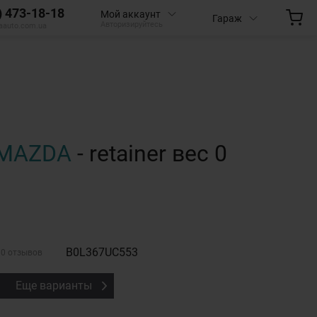
) 473-18-18
Мой аккаунт
Гараж
Авторизируйтесь
aauto.com.ua
MAZDA
- retainer вес 0
B0L367UC553
0 отзывов
Еще варианты