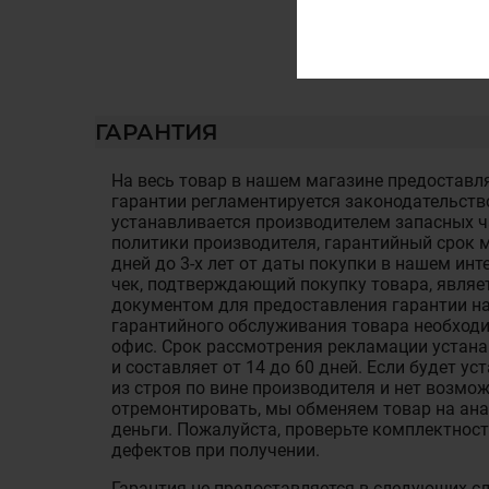
ГАРАНТИЯ
На весь товар в нашем магазине предоставля
гарантии регламентируется законодательств
устанавливается производителем запасных ча
политики производителя, гарантийный срок м
дней до 3-х лет от даты покупки в нашем ин
чек, подтверждающий покупку товара, являе
документом для предоставления гарантии на
гарантийного обслуживания товара необход
офис. Срок рассмотрения рекламации устан
и составляет от 14 до 60 дней. Если будет у
из строя по вине производителя и нет возмож
отремонтировать, мы обменяем товар на ан
деньги. Пожалуйста, проверьте комплектност
дефектов при получении.
Гарантия не предоставляется в следующих с