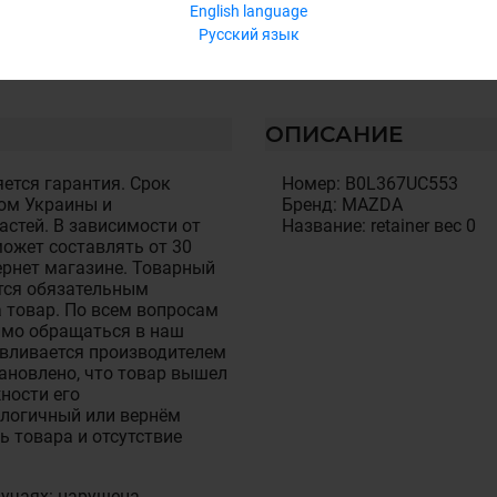
English language
Русский язык
ОПИСАНИЕ
ется гарантия. Срок
Номер: B0L367UC553
ом Украины и
Бренд: MAZDA
стей. В зависимости от
Название: retainer вес 0
ожет составлять от 30
тернет магазине. Товарный
тся обязательным
 товар. По всем вопросам
имо обращаться в наш
авливается производителем
становлено, что товар вышел
ности его
алогичный или вернём
ь товара и отсутствие
лучаях: нарушена