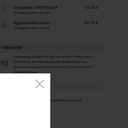
Отправка с УКРПОШТА
От 20 ₴
Отправим в день заказа
Куръєр Нова пошта
От 70 ₴
Отправим в день заказа
ГАРАНТИЯ
Наличными, Google Pay, Картою онлайн, Оплата через
Masterpass, Безналичными для юридических лиц,
Безналичными для физических лиц, PrivatPay, Кредит,
Оплата частями
ГАРАНТИЯ
12 месяцев
Обмен/возврат товара на протяжении 14 дней