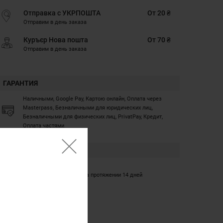
Отправка с УКРПОШТА
От 20 ₴
Отправим в день заказа
Куръєр Нова пошта
От 70 ₴
Отправим в день заказа
ГАРАНТИЯ
Наличными, Google Pay, Картою онлайн, Оплата через
Masterpass, Безналичными для юридических лиц,
Безналичными для физических лиц, PrivatPay, Кредит,
Оплата частями
ГАРАНТИЯ
12 месяцев
Обмен/возврат товара на протяжении 14 дней