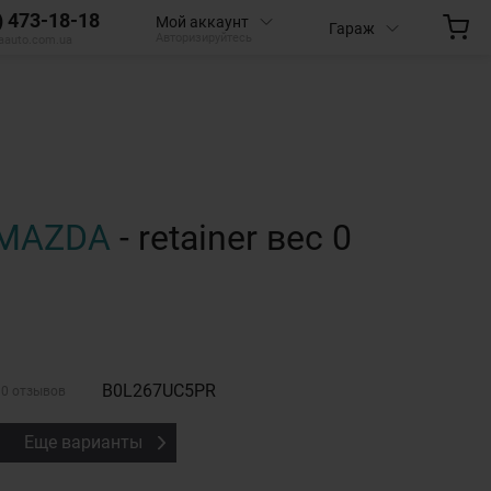
) 473-18-18
Мой аккаунт
Гараж
Авторизируйтесь
aauto.com.ua
MAZDA
- retainer вес 0
B0L267UC5PR
0 отзывов
Еще варианты