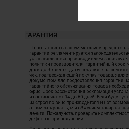
ГАРАНТИЯ
На весь товар в нашем магазине предоставля
гарантии регламентируется законодательств
устанавливается производителем запасных ча
политики производителя, гарантийный срок м
дней до 3-х лет от даты покупки в нашем ин
чек, подтверждающий покупку товара, являе
документом для предоставления гарантии на
гарантийного обслуживания товара необход
офис. Срок рассмотрения рекламации устан
и составляет от 14 до 60 дней. Если будет у
из строя по вине производителя и нет возмож
отремонтировать, мы обменяем товар на ан
деньги. Пожалуйста, проверьте комплектност
дефектов при получении.
Гарантия не предоставляется в следующих с