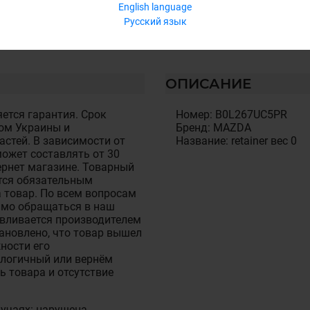
English language
Русский язык
ОПИСАНИЕ
ется гарантия. Срок
Номер: B0L267UC5PR
ом Украины и
Бренд: MAZDA
стей. В зависимости от
Название: retainer вес 0
ожет составлять от 30
тернет магазине. Товарный
тся обязательным
 товар. По всем вопросам
имо обращаться в наш
авливается производителем
становлено, что товар вышел
ности его
алогичный или вернём
ь товара и отсутствие
лучаях: нарушена