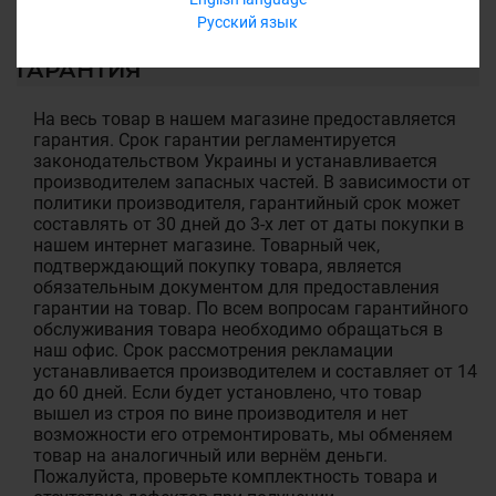
Русский язык
ГАРАНТИЯ
На весь товар в нашем магазине предоставляется
гарантия. Срок гарантии регламентируется
законодательством Украины и устанавливается
производителем запасных частей. В зависимости от
политики производителя, гарантийный срок может
составлять от 30 дней до 3-х лет от даты покупки в
нашем интернет магазине. Товарный чек,
подтверждающий покупку товара, является
обязательным документом для предоставления
гарантии на товар. По всем вопросам гарантийного
обслуживания товара необходимо обращаться в
наш офис. Срок рассмотрения рекламации
устанавливается производителем и составляет от 14
до 60 дней. Если будет установлено, что товар
вышел из строя по вине производителя и нет
возможности его отремонтировать, мы обменяем
товар на аналогичный или вернём деньги.
Пожалуйста, проверьте комплектность товара и