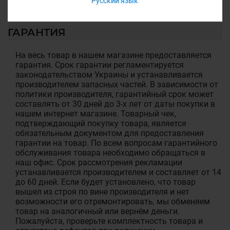
Русский язык
ГАРАНТИЯ
На весь товар в нашем магазине предоставляется
гарантия. Срок гарантии регламентируется
законодательством Украины и устанавливается
производителем запасных частей. В зависимости от
политики производителя, гарантийный срок может
составлять от 30 дней до 3-х лет от даты покупки в
нашем интернет магазине. Товарный чек,
подтверждающий покупку товара, является
обязательным документом для предоставления
гарантии на товар. По всем вопросам гарантийного
обслуживания товара необходимо обращаться в
наш офис. Срок рассмотрения рекламации
устанавливается производителем и составляет от 14
до 60 дней. Если будет установлено, что товар
вышел из строя по вине производителя и нет
возможности его отремонтировать, мы обменяем
товар на аналогичный или вернём деньги.
Пожалуйста, проверьте комплектность товара и