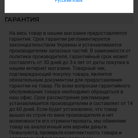
Русский язык
ГАРАНТИЯ
На весь товар в нашем магазине предоставляется
гарантия. Срок гарантии регламентируется
законодательством Украины и устанавливается
производителем запасных частей. В зависимости от
политики производителя, гарантийный срок может
составлять от 30 дней до 3-х лет от даты покупки в
нашем интернет магазине. Товарный чек,
подтверждающий покупку товара, является
обязательным документом для предоставления
гарантии на товар. По всем вопросам гарантийного
обслуживания товара необходимо обращаться в
наш офис. Срок рассмотрения рекламации
устанавливается производителем и составляет от 14
до 60 дней. Если будет установлено, что товар
вышел из строя по вине производителя и нет
возможности его отремонтировать, мы обменяем
товар на аналогичный или вернём деньги.
Пожалуйста, проверьте комплектность товара и