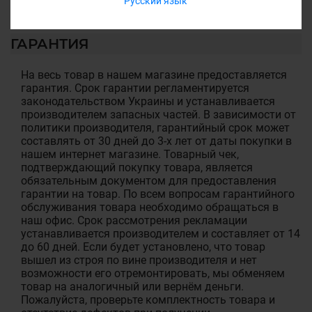
Русский язык
ГАРАНТИЯ
На весь товар в нашем магазине предоставляется
гарантия. Срок гарантии регламентируется
законодательством Украины и устанавливается
производителем запасных частей. В зависимости от
политики производителя, гарантийный срок может
составлять от 30 дней до 3-х лет от даты покупки в
нашем интернет магазине. Товарный чек,
подтверждающий покупку товара, является
обязательным документом для предоставления
гарантии на товар. По всем вопросам гарантийного
обслуживания товара необходимо обращаться в
наш офис. Срок рассмотрения рекламации
устанавливается производителем и составляет от 14
до 60 дней. Если будет установлено, что товар
вышел из строя по вине производителя и нет
возможности его отремонтировать, мы обменяем
товар на аналогичный или вернём деньги.
Пожалуйста, проверьте комплектность товара и