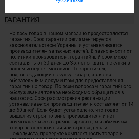
Русский язык
ГАРАНТИЯ
На весь товар в нашем магазине предоставляется
гарантия. Срок гарантии регламентируется
законодательством Украины и устанавливается
производителем запасных частей. В зависимости от
политики производителя, гарантийный срок может
составлять от 30 дней до 3-х лет от даты покупки в
нашем интернет магазине. Товарный чек,
подтверждающий покупку товара, является
обязательным документом для предоставления
гарантии на товар. По всем вопросам гарантийного
обслуживания товара необходимо обращаться в
наш офис. Срок рассмотрения рекламации
устанавливается производителем и составляет от 14
до 60 дней. Если будет установлено, что товар
вышел из строя по вине производителя и нет
возможности его отремонтировать, мы обменяем
товар на аналогичный или вернём деньги.
Пожалуйста, проверьте комплектность товара и