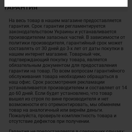
ГАРАНТИЯ
На весь товар в нашем магазине предоставляется
гарантия. Срок гарантии регламентируется
законодательством Украины и устанавливается
производителем запасных частей. В зависимости от
политики производителя, гарантийный срок может
составлять от 30 дней до 3-х лет от даты покупки в
нашем интернет магазине. Товарный чек,
подтверждающий покупку товара, является
обязательным документом для предоставления
гарантии на товар. По всем вопросам гарантийного
обслуживания товара необходимо обращаться в
наш офис. Срок рассмотрения рекламации
устанавливается производителем и составляет от 14
до 60 дней. Если будет установлено, что товар
вышел из строя по вине производителя и нет
возможности его отремонтировать, мы обменяем
товар на аналогичный или вернём деньги.
Пожалуйста, проверьте комплектность товара и
отсутствие дефектов при получении.
Гарантия не предоставляется в следующих случаях: