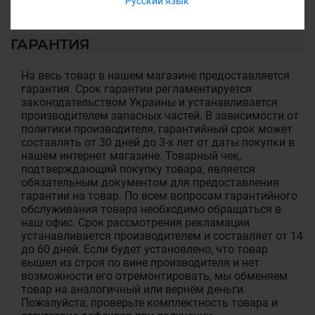
Русский язык
ГАРАНТИЯ
На весь товар в нашем магазине предоставляется
гарантия. Срок гарантии регламентируется
законодательством Украины и устанавливается
производителем запасных частей. В зависимости от
политики производителя, гарантийный срок может
составлять от 30 дней до 3-х лет от даты покупки в
нашем интернет магазине. Товарный чек,
подтверждающий покупку товара, является
обязательным документом для предоставления
гарантии на товар. По всем вопросам гарантийного
обслуживания товара необходимо обращаться в
наш офис. Срок рассмотрения рекламации
устанавливается производителем и составляет от 14
до 60 дней. Если будет установлено, что товар
вышел из строя по вине производителя и нет
возможности его отремонтировать, мы обменяем
товар на аналогичный или вернём деньги.
Пожалуйста, проверьте комплектность товара и