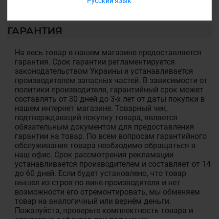
Русский язык
ГАРАНТИЯ
На весь товар в нашем магазине предоставляется
гарантия. Срок гарантии регламентируется
законодательством Украины и устанавливается
производителем запасных частей. В зависимости от
политики производителя, гарантийный срок может
составлять от 30 дней до 3-х лет от даты покупки в
нашем интернет магазине. Товарный чек,
подтверждающий покупку товара, является
обязательным документом для предоставления
гарантии на товар. По всем вопросам гарантийного
обслуживания товара необходимо обращаться в
наш офис. Срок рассмотрения рекламации
устанавливается производителем и составляет от 14
до 60 дней. Если будет установлено, что товар
вышел из строя по вине производителя и нет
возможности его отремонтировать, мы обменяем
товар на аналогичный или вернём деньги.
Пожалуйста, проверьте комплектность товара и