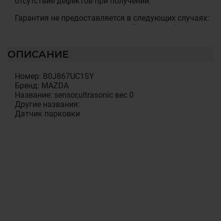
отсутствие дефектов при получении.
Гарантия не предоставляется в следующих случаях:
нарушена сохранность гарантийных пломб; есть
механические или иные повреждения, которые
возникли вследствие умышленных или
ОПИСАНИЕ
неосторожных действий покупателя или третьих лиц;
нарушены правила использования, изложенные в
эксплуатационных документах; было произведено
Номер: B0J867UC1SY
несанкционированное вскрытие, ремонт или
Бренд: MAZDA
изменены внутренние коммуникации и компоненты
Название: sensor,ultrasonic вес 0
товара, изменена конструкция или схемы товара
Другие названия:
установка детали была произведена клиентом
Датчик парковки
самостоятельно или на СТО не имеющем
сертификата на проведення данного вида робот.
Гарантийные обязательства не распространяются на
следующие неисправности: естественный износ или
исчерпание ресурса; случайные повреждения,
причиненные клиентом или повреждения, возникшие
вследствие небрежного отношения или
использования (воздействие жидкости,
запыленности, попадание внутрь корпуса
посторонних предметов и т. п.); повреждения в