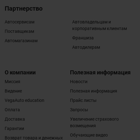
результате стихийных бедствий (природных
явлений); повреждения, вызванные аварийным
Партнерство
повышением или понижением напряжения в
электросети или неправильным подключением к
Автосервисам
Автовладельцам и
электросети; повреждения, вызванные дефектами
корпоративным клиентам
системы, в которой использовался данный товар,
Поставщикам
или возникшие в результате соединения и
Франшиза
Автомагазинам
подключения товара к другим изделиям;
Автодилерам
повреждения, вызванные использованием товара не
по назначению или с нарушением правил
эксплуатации.
Гарантийные обязательства не распространяются на
О компании
Полезная информация
расходные материалы (масла, фильтра,
Миссия
Новости
тех.жидкости, автокосметика, лампи, свечи,
электронные блоки, предохранители и т.д.). Даний
Видение
Полезная информация
вид товара проверяется на его целостность и
VegaAuto education
Прайс листы
работоспособность в момент получения. На детали
электрооборудования- гарантия не
Оплата
Запросы
распространяется и ограничивается фактом
работоспособности момент монтажа.
Доставка
Увеличение страхового
возмещения
Гарантии
Обучающие видео
Возврат товара и денежных