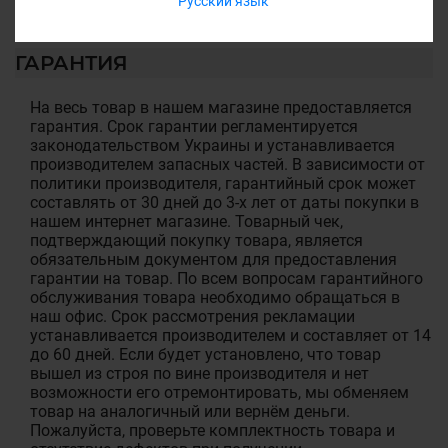
Русский язык
ГАРАНТИЯ
На весь товар в нашем магазине предоставляется
гарантия. Срок гарантии регламентируется
законодательством Украины и устанавливается
производителем запасных частей. В зависимости от
политики производителя, гарантийный срок может
составлять от 30 дней до 3-х лет от даты покупки в
нашем интернет магазине. Товарный чек,
подтверждающий покупку товара, является
обязательным документом для предоставления
гарантии на товар. По всем вопросам гарантийного
обслуживания товара необходимо обращаться в
наш офис. Срок рассмотрения рекламации
устанавливается производителем и составляет от 14
до 60 дней. Если будет установлено, что товар
вышел из строя по вине производителя и нет
возможности его отремонтировать, мы обменяем
товар на аналогичный или вернём деньги.
Пожалуйста, проверьте комплектность товара и