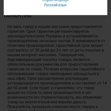
Русский язык
ГАРАНТИЯ
На весь товар в нашем магазине предоставляется
гарантия. Срок гарантии регламентируется
законодательством Украины и устанавливается
производителем запасных частей. В зависимости от
политики производителя, гарантийный срок может
составлять от 30 дней до 3-х лет от даты покупки в
нашем интернет магазине. Товарный чек,
подтверждающий покупку товара, является
обязательным документом для предоставления
гарантии на товар. По всем вопросам гарантийного
обслуживания товара необходимо обращаться в
наш офис. Срок рассмотрения рекламации
устанавливается производителем и составляет от 14
до 60 дней. Если будет установлено, что товар
вышел из строя по вине производителя и нет
возможности его отремонтировать, мы обменяем
товар на аналогичный или вернём деньги.
Пожалуйста, проверьте комплектность товара и