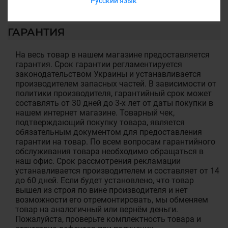
Русский язык
ГАРАНТИЯ
На весь товар в нашем магазине предоставляется
гарантия. Срок гарантии регламентируется
законодательством Украины и устанавливается
производителем запасных частей. В зависимости от
политики производителя, гарантийный срок может
составлять от 30 дней до 3-х лет от даты покупки в
нашем интернет магазине. Товарный чек,
подтверждающий покупку товара, является
обязательным документом для предоставления
гарантии на товар. По всем вопросам гарантийного
обслуживания товара необходимо обращаться в
наш офис. Срок рассмотрения рекламации
устанавливается производителем и составляет от 14
до 60 дней. Если будет установлено, что товар
вышел из строя по вине производителя и нет
возможности его отремонтировать, мы обменяем
товар на аналогичный или вернём деньги.
Пожалуйста, проверьте комплектность товара и