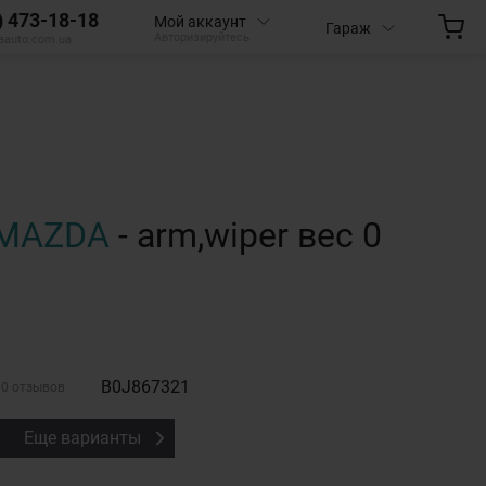
) 473-18-18
Мой аккаунт
Гараж
Авторизируйтесь
aauto.com.ua
MAZDA
- arm,wiper вес 0
B0J867321
0 отзывов
Еще варианты