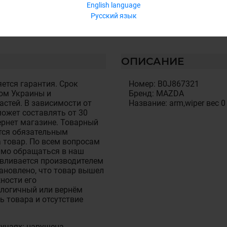
English language
Русский язык
ОПИСАНИЕ
ется гарантия. Срок
Номер: B0J867321
ом Украины и
Бренд: MAZDA
стей. В зависимости от
Название: arm,wiper вес 0
ожет составлять от 30
тернет магазине. Товарный
тся обязательным
 товар. По всем вопросам
имо обращаться в наш
авливается производителем
становлено, что товар вышел
ности его
алогичный или вернём
ь товара и отсутствие
лучаях: нарушена