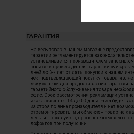
ГАРАНТИЯ
На весь товар в нашем магазине предоставля
гарантии регламентируется законодательств
устанавливается производителем запасных ча
политики производителя, гарантийный срок м
дней до 3-х лет от даты покупки в нашем ин
чек, подтверждающий покупку товара, являе
документом для предоставления гарантии на
гарантийного обслуживания товара необход
офис. Срок рассмотрения рекламации устан
и составляет от 14 до 60 дней. Если будет у
из строя по вине производителя и нет возмож
отремонтировать, мы обменяем товар на ан
деньги. Пожалуйста, проверьте комплектност
дефектов при получении.
Гарантия не предоставляется в следующих с