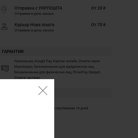
Отправка с УКРПОШТА
От 20 ₴
Отправим в день заказа
Куръєр Нова пошта
От 70 ₴
Отправим в день заказа
ГАРАНТИЯ
Наличными, Google Pay, Картою онлайн, Оплата через
Masterpass, Безналичными для юридических лиц,
Безналичными для физических лиц, PrivatPay, Кредит,
Оплата частями
ГАРАНТИЯ
12 месяцев
Обмен/возврат товара на протяжении 14 дней