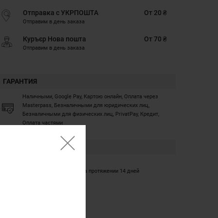
Отправка с УКРПОШТА
От 20 ₴
Отправим в день заказа
Куръєр Нова пошта
От 70 ₴
Отправим в день заказа
ГАРАНТИЯ
Наличными, Google Pay, Картою онлайн, Оплата через
Masterpass, Безналичными для юридических лиц,
Безналичными для физических лиц, PrivatPay, Кредит,
Оплата частями
ГАРАНТИЯ
12 месяцев
Обмен/возврат товара на протяжении 14 дней