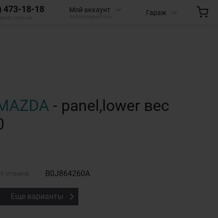
) 473-18-18
Мой аккаунт
Гараж
Авторизируйтесь
aauto.com.ua
MAZDA
- panel,lower вес
0
B0J864260A
0 отзывов
Еще варианты