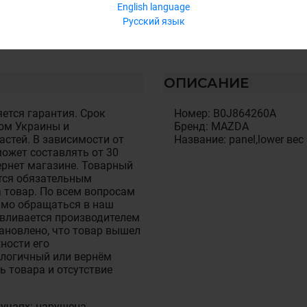
English language
Русский язык
ОПИСАНИЕ
ется гарантия. Срок
Номер: B0J864260A
ом Украины и
Бренд: MAZDA
стей. В зависимости от
Название: panel,lower вес
ожет составлять от 30
тернет магазине. Товарный
тся обязательным
 товар. По всем вопросам
имо обращаться в наш
авливается производителем
становлено, что товар вышел
ности его
алогичный или вернём
ь товара и отсутствие
лучаях: нарушена