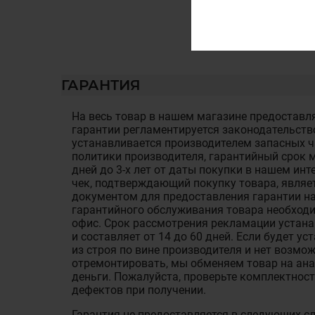
ГАРАНТИЯ
На весь товар в нашем магазине предоставля
гарантии регламентируется законодательств
устанавливается производителем запасных ча
политики производителя, гарантийный срок м
дней до 3-х лет от даты покупки в нашем ин
чек, подтверждающий покупку товара, являе
документом для предоставления гарантии на
гарантийного обслуживания товара необход
офис. Срок рассмотрения рекламации устан
и составляет от 14 до 60 дней. Если будет у
из строя по вине производителя и нет возмож
отремонтировать, мы обменяем товар на ан
деньги. Пожалуйста, проверьте комплектност
дефектов при получении.
Гарантия не предоставляется в следующих с