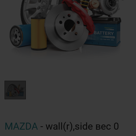
MAZDA
- wall(r),side вес 0