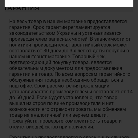
ГАРАНТИЯ
На весь товар в нашем магазине предоставляется
гарантия. Срок гарантии регламентируется
законодательством Украины и устанавливается
производителем запасных частей. В зависимости от
политики производителя, гарантийный срок может
составлять от 30 дней до 3-х лет от даты покупки в
нашем интернет магазине. Товарный чек,
подтверждающий покупку товара, является
обязательным документом для предоставления
гарантии на товар. По всем вопросам гарантийного
обслуживания товара необходимо обращаться в
наш офис. Срок рассмотрения рекламации
устанавливается производителем и составляет от 14
до 60 дней. Если будет установлено, что товар
вышел из строя по вине производителя и нет
возможности его отремонтировать, мы обменяем
товар на аналогичный или вернём деньги.
Пожалуйста, проверьте комплектность товара и
отсутствие дефектов при получении.
Гарантия не предоставляется в следующих случаях: