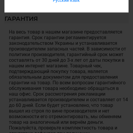
Русский язык
ГАРАНТИЯ
На весь товар в нашем магазине предоставляется
гарантия. Срок гарантии регламентируется
законодательством Украины и устанавливается
производителем запасных частей. В зависимости от
политики производителя, гарантийный срок может
составлять от 30 дней до 3-х лет от даты покупки в
нашем интернет магазине. Товарный чек,
подтверждающий покупку товара, является
обязательным документом для предоставления
гарантии на товар. По всем вопросам гарантийного
обслуживания товара необходимо обращаться в
наш офис. Срок рассмотрения рекламации
устанавливается производителем и составляет от 14
до 60 дней. Если будет установлено, что товар
вышел из строя по вине производителя и нет
возможности его отремонтировать, мы обменяем
товар на аналогичный или вернём деньги.
Пожалуйста, проверьте комплектность товара и