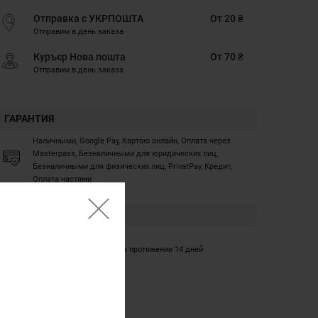
Отправка с УКРПОШТА
От 20 ₴
Отправим в день заказа
Куръєр Нова пошта
От 70 ₴
Отправим в день заказа
ГАРАНТИЯ
Наличными, Google Pay, Картою онлайн, Оплата через
Masterpass, Безналичными для юридических лиц,
Безналичными для физических лиц, PrivatPay, Кредит,
Оплата частями
ГАРАНТИЯ
12 месяцев
Обмен/возврат товара на протяжении 14 дней