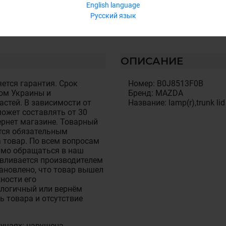
English language
Русский язык
ОПИСАНИЕ
ется гарантия. Срок
Номер: B0J8513F0B
ом Украины и
Бренд: MAZDA
стей. В зависимости от
Название: lamp(r),trunk lid
ожет составлять от 30
тернет магазине. Товарный
тся обязательным
 товар. По всем вопросам
имо обращаться в наш
авливается производителем
становлено, что товар вышел
ности его
алогичный или вернём
ь товара и отсутствие
лучаях: нарушена