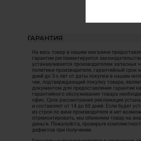
ГАРАНТИЯ
На весь товар в нашем магазине предоставля
гарантии регламентируется законодательств
устанавливается производителем запасных ча
политики производителя, гарантийный срок м
дней до 3-х лет от даты покупки в нашем ин
чек, подтверждающий покупку товара, являе
документом для предоставления гарантии на
гарантийного обслуживания товара необход
офис. Срок рассмотрения рекламации устан
и составляет от 14 до 60 дней. Если будет у
из строя по вине производителя и нет возмож
отремонтировать, мы обменяем товар на ан
деньги. Пожалуйста, проверьте комплектност
дефектов при получении.
Гарантия не предоставляется в следующих с