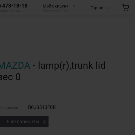
) 473-18-18
Мой аккаунт
Гараж
Авторизируйтесь
aauto.com.ua
MAZDA
- lamp(r),trunk lid
вес 0
B0J8513F0B
0 отзывов
Еще варианты