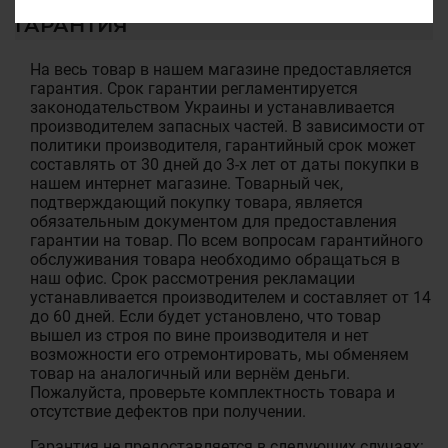
ГАРАНТИЯ
На весь товар в нашем магазине предоставляется
гарантия. Срок гарантии регламентируется
законодательством Украины и устанавливается
производителем запасных частей. В зависимости от
политики производителя, гарантийный срок может
составлять от 30 дней до 3-х лет от даты покупки в
нашем интернет магазине. Товарный чек,
подтверждающий покупку товара, является
обязательным документом для предоставления
гарантии на товар. По всем вопросам гарантийного
обслуживания товара необходимо обращаться в
наш офис. Срок рассмотрения рекламации
устанавливается производителем и составляет от 14
до 60 дней. Если будет установлено, что товар
вышел из строя по вине производителя и нет
возможности его отремонтировать, мы обменяем
товар на аналогичный или вернём деньги.
Пожалуйста, проверьте комплектность товара и
отсутствие дефектов при получении.
Гарантия не предоставляется в следующих случаях: