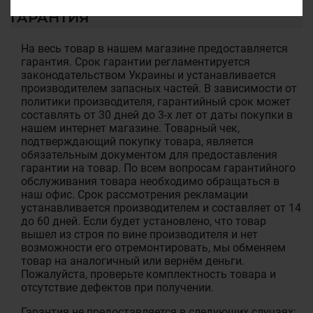
ГАРАНТИЯ
На весь товар в нашем магазине предоставляется
гарантия. Срок гарантии регламентируется
законодательством Украины и устанавливается
производителем запасных частей. В зависимости от
политики производителя, гарантийный срок может
составлять от 30 дней до 3-х лет от даты покупки в
нашем интернет магазине. Товарный чек,
подтверждающий покупку товара, является
обязательным документом для предоставления
гарантии на товар. По всем вопросам гарантийного
обслуживания товара необходимо обращаться в
наш офис. Срок рассмотрения рекламации
устанавливается производителем и составляет от 14
до 60 дней. Если будет установлено, что товар
вышел из строя по вине производителя и нет
возможности его отремонтировать, мы обменяем
товар на аналогичный или вернём деньги.
Пожалуйста, проверьте комплектность товара и
отсутствие дефектов при получении.
Гарантия не предоставляется в следующих случаях: